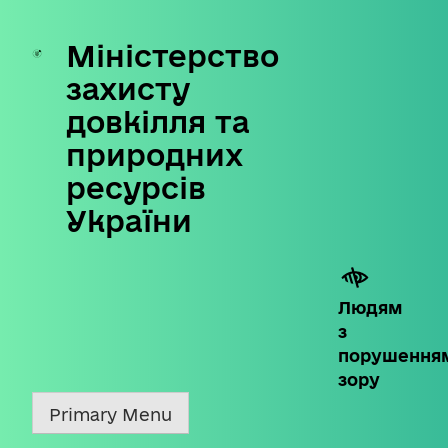
Міністерство
Skip
to
захисту
content
довкілля та
природних
ресурсів
України
Людям
з
порушення
зору
Primary Menu