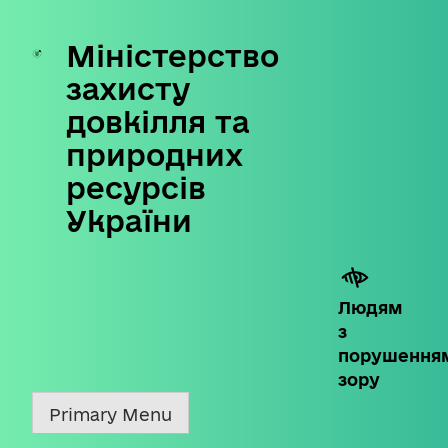
Міністерство
Skip
to
захисту
content
довкілля та
природних
ресурсів
України
Людям
з
порушення
зору
Primary Menu