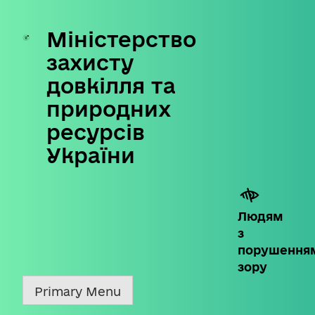
Міністерство
Skip
to
захисту
content
довкілля та
природних
ресурсів
України
Людям
з
порушення
зору
Primary Menu