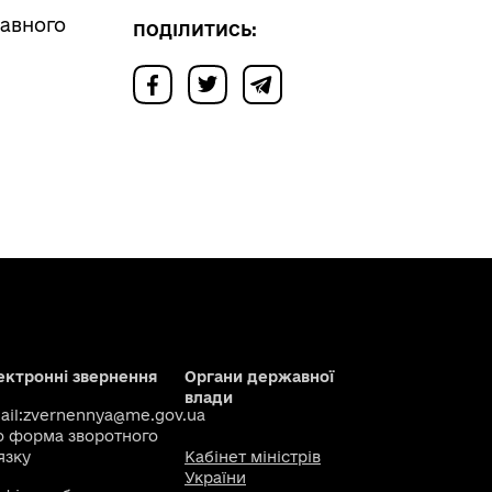
авного
ПОДІЛИТИСЬ:
ектронні звернення
Органи державної
влади
il:
zvernennya@me.gov.ua
о
форма зворотного
язку
Кабінет міністрів
України