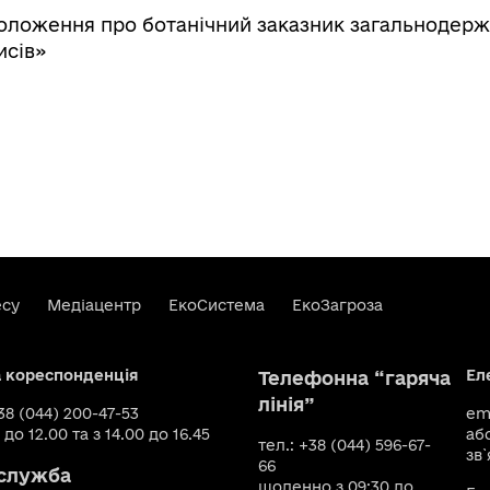
оложення про ботанічний заказник загальнодерж
исів»
есу
Медіацентр
ЕкоСистема
ЕкоЗагроза
а кореспонденція
Ел
Телефонна “гаряча
лінія”
+38 (044) 200-47-53
ema
 до 12.00 та з 14.00 до 16.45
аб
тел.: +38 (044) 596-67-
зв`
66
служба
щоденно з 09:30 до