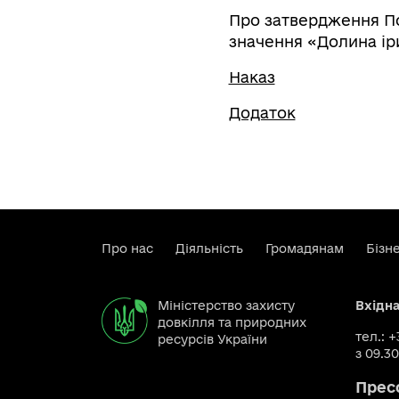
Про затвердження П
значення «Долина ір
Наказ
Додаток
Про нас
Діяльність
Громадянам
Бізн
Міністерство захисту
Вхідн
довкілля та природних
тел.: 
ресурсів України
з 09.30
Прес