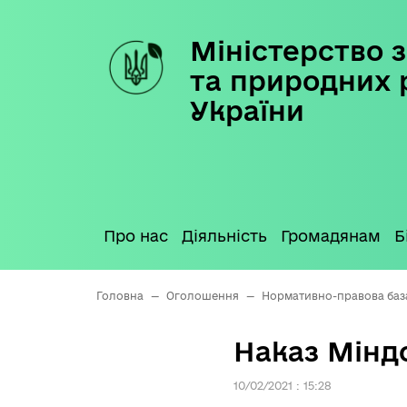
Міністерство з
Skip
to
та природних 
content
України
Про нас
Діяльність
Громадянам
Б
Головна
—
Оголошення
—
Нормативно-правова баз
Наказ Міндо
10/02/2021 : 15:28