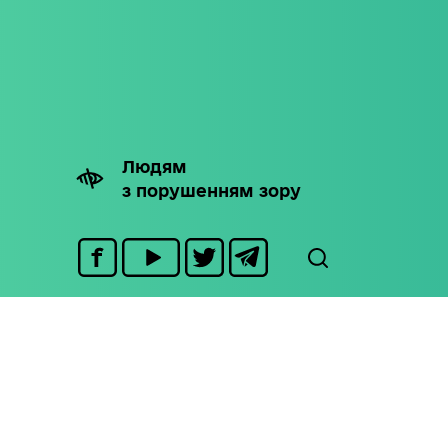
Людям
з порушенням зору