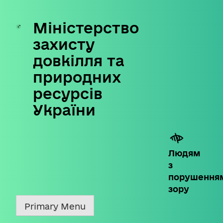
Міністерство
Skip
to
захисту
content
довкілля та
природних
ресурсів
України
Людям
з
порушення
зору
Primary Menu