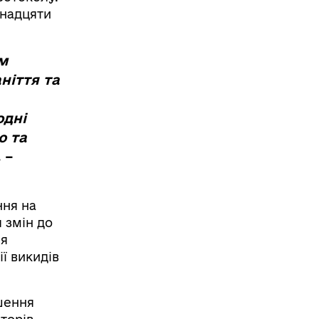
анадцяти
м
ніття та
одні
ю та
,
–
ння на
 змін до
ня
ї викидів
шення