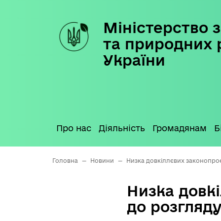
Міністерство з
Skip
to
та природних 
content
України
Про нас
Діяльність
Громадянам
Б
Головна
—
Новини
—
Низка довкіллєвих законопро
Низка довк
до розгляд