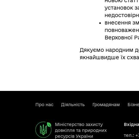
новою статт
установок з
недостовірн
внесення зм
повноважень
Верховної Р
Дякуємо народним де
якнайшвидше їх схв
Про нас
Діяльність
Громадянам
Бізн
Міністерство захисту
Вхідн
довкілля та природних
тел.: 
ресурсів України