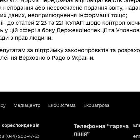
ею 917. Норма передбачає відповідальність опера
а неподання або несвоєчасне подання звіту, нада
их даних, неоприлюднення інформації тощо;
ін до статей 2123 та 221 КУпАП щодо контролююч
 у цій сфері з боку Держекоінспекції та Уповно
ади з прав людини.
путатам за підтримку законопроєктів та розрах
алення Верховною Радою України.
есу
Медіацентр
ЕкоСистема
ЕкоЗагроза
а кореспонденція
Ел
Телефонна “гаряча
лінія”
+38 (044) 200-47-53
ema