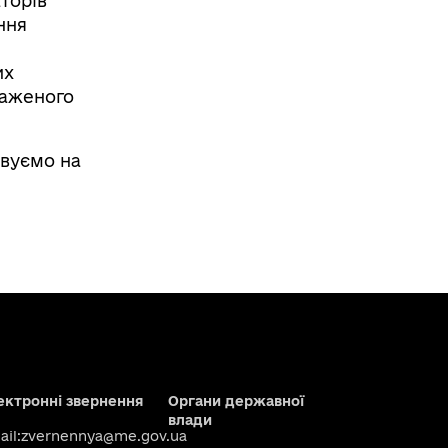
торів
ння
их
важеного
овуємо на
ектронні звернення
Органи державної
влади
il:
zvernennya@me.gov.ua