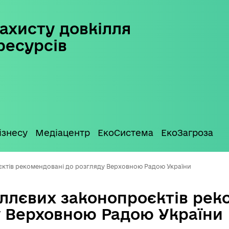
ахисту довкілля
ресурсів
ізнесу
Медіацентр
ЕкоСистема
ЕкоЗагроза
єктів рекомендовані до розгляду Верховною Радою України
іллєвих законопроєктів рек
у Верховною Радою України