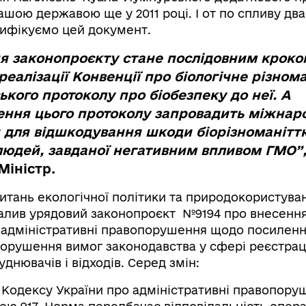
ашою державою ще у 2011 році. І от по спливу дв
тифікуємо цей документ.
я законопроєкту стане послідовним кроко
реалізації Конвенції про біологічне різнома
кого протоколу про біобезпеку до неї. А
ння цього протоколу запровадить міжнар
 для відшкодування шкоди біорізноманітт
людей, завданої негативним впливом ГМО”
Міністр.
питань екологічної політики та природокористува
валив урядовий законопроєкт №9194 про внесення
 адміністративні правопорушення щодо посилен
порушення вимог законодавства у сфері реєстраці
днювачів і відходів. Серед змін:
Кодексу України про адміністративні правопору