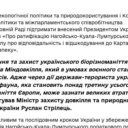
екологічної політики та природокористування і Ко
олітики та міжпарламентського співробітництва
вній Раді підтримати внесений Президентом Укр
4 «Про ратифікацію Нагойсько-Куала-Лумпурсько
лу про відповідальність і відшкодування до Карт
зпеку».
я та захист українського біорізноманіття
в Міндовкілля, який в умовах воєнного ста
сів. Адже через дії держави-терориста укр
фауна, яка становить понад третину усьог
аніття Європи, може зазнати великих втрат
ував Міністр захисту довкілля та природн
України
Руслан Стрілець.
жливим та послідовним кроком України у збереже
ія Нагойсько-Куала-Лумпурського додаткового п