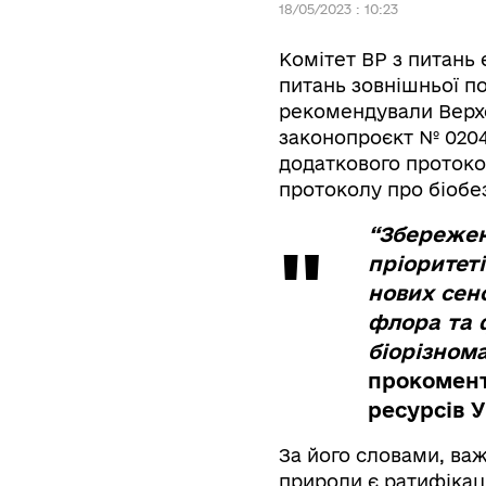
18/05/2023 : 10:23
Комітет ВР з питань 
питань зовнішньої п
рекомендували Верхо
законопроєкт № 020
додаткового протоко
протоколу про біобе
“Збереженн
пріоритеті
нових сен
флора та 
біорізном
прокомент
ресурсів 
За його словами, ва
природи є ратифікац