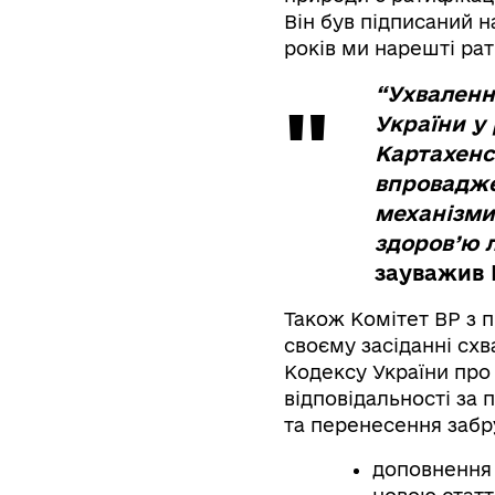
Він був підписаний н
років ми нарешті ра
“Ухваленн
України у 
Картахенсь
впровадже
механізми
здоров’ю 
зауважив 
Також Комітет ВР з 
своєму засіданні сх
Кодексу України про
відповідальності за 
та перенесення забру
доповнення 