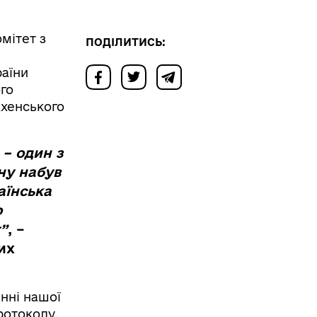
мітет з
ПОДІЛИТИСЬ:
аїни
го
ахенського
 – один з
ну набув
аїнська
о
”
, –
их
нні нашої
ротоколу.