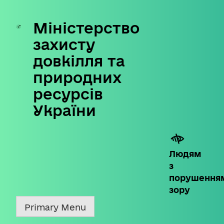
Міністерство
Skip
to
захисту
content
довкілля та
природних
ресурсів
України
Людям
з
порушення
зору
Primary Menu