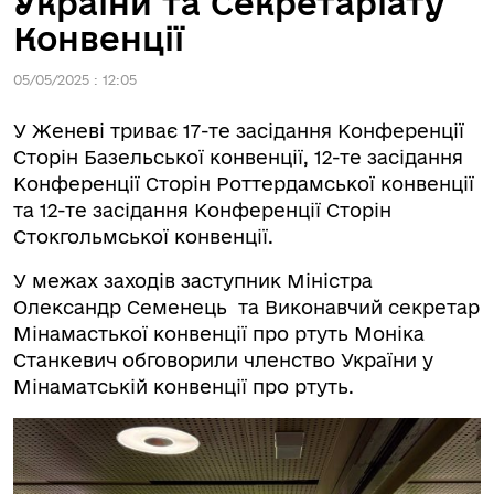
України та Секретаріату
Конвенції
05/05/2025 : 12:05
У Женеві триває 17-те засідання Конференції
Сторін Базельської конвенції, 12-те засідання
Конференції Сторін Роттердамської конвенції
та 12-те засідання Конференції Сторін
Стокгольмської конвенції.
У межах заходів заступник Міністра
Олександр Семенець та Виконавчий секретар
Мінамастької конвенції про ртуть Моніка
Станкевич обговорили членство України у
Мінаматській конвенції про ртуть.