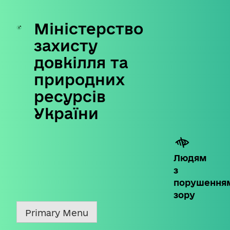
Міністерство
Skip
to
захисту
content
довкілля та
природних
ресурсів
України
Людям
з
порушення
зору
Primary Menu