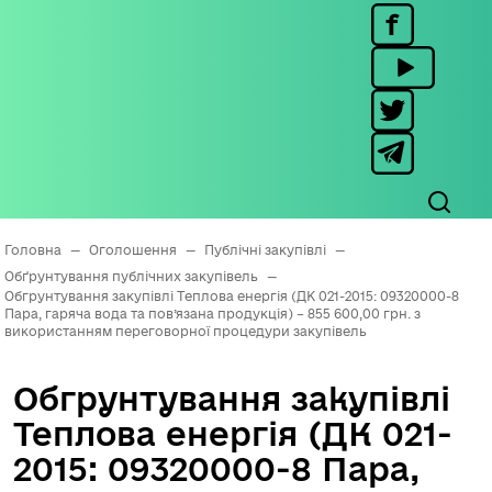
Головна
—
Оголошення
—
Публічні закупівлі
—
Обґрунтування публічних закупівель
—
Обгрунтування закупівлі Теплова енергія (ДК 021-2015: 09320000-8
Пара, гаряча вода та пов’язана продукція) – 855 600,00 грн. з
використанням переговорної процедури закупівель
Обгрунтування закупівлі
Теплова енергія (ДК 021-
2015: 09320000-8 Пара,