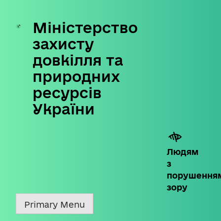
Міністерство
Skip
to
захисту
content
довкілля та
природних
ресурсів
України
Людям
з
порушення
зору
Primary Menu