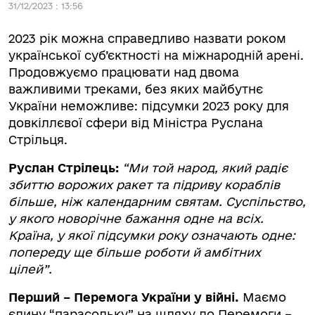
31/12/2023 : 13:56
2023 рік можна справедливо назвати роком
української суб’єктності на міжнародній арені.
Продовжуємо працювати над двома
важливими треками, без яких майбутнє
України неможливе: підсумки 2023 року для
довкіллєвої сфери від Міністра Руслана
Стрільця.
Руслан Стрілець:
“Ми той народ, який радіє
збиттю ворожих ракет та підриву кораблів
більше, ніж календарним святам. Суспільство,
у якого новорічне бажання одне на всіх.
Країна, у якої підсумки року означають одне:
попереду ще більше роботи й амбітних
цілей”.
Перший – Перемога України у війні.
Маємо
єдину “парасольку” на шляху до Перемоги –