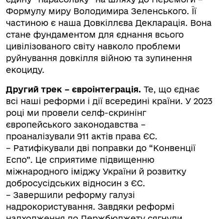
Формулу миру Володимира Зеленського. Її
частиною є наша Довкіллєва Декларація. Вона
стане фундаментом для єднання всього
цивілізованого світу навколо проблеми
руйнування довкілля війною та зупинення
екоциду.
Другий трек – євроінтеграція.
Те, що єднає
всі наші реформи і дії всередині країни. У 2023
році ми провели селф-скринінг
європейського законодавства –
проаналізували 911 актів права ЄС.
– Ратифікували дві поправки до “Конвенції
Еспо”. Це сприятиме підвищенню
міжнародного іміджу України й розвитку
добросусідських відносин з ЄС.
– Завершили реформу галузі
надрокористування. Завдяки реформі
надходження до Держбюджету сягнули