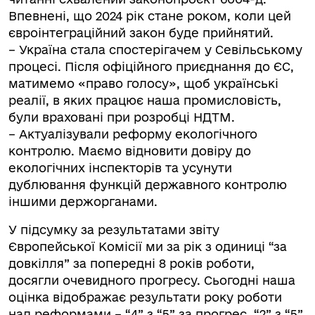
Впевнені, що 2024 рік стане роком, коли цей
євроінтеграційний закон буде прийнятий.
– Україна стала спостерігачем у Севільському
процесі. Після офіційного приєднання до ЄС,
матимемо «право голосу», щоб українські
реалії, в яких працює наша промисловість,
були враховані при розробці НДТМ.
– Актуалізували реформу екологічного
контролю. Маємо відновити довіру до
екологічних інспекторів та усунути
дублювання функцій державного контролю
іншими держорганами.
У підсумку за результатами звіту
Європейської Комісії ми за рік з одиниці “за
довкілля” за попередні 8 років роботи,
досягли очевидного прогресу. Сьогодні наша
оцінка відображає результати року роботи
над реформами – “4” з “5” за прогрес, “2” з “5”