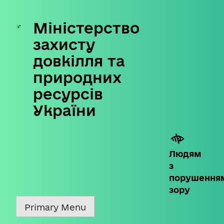
Міністерство
Skip
to
захисту
content
довкілля та
природних
ресурсів
України
Людям
з
порушення
зору
Primary Menu