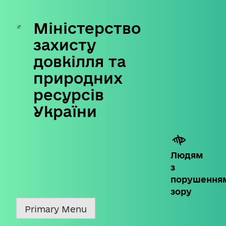
Міністерство
Skip
to
захисту
content
довкілля та
природних
ресурсів
України
Людям
з
порушення
зору
Primary Menu