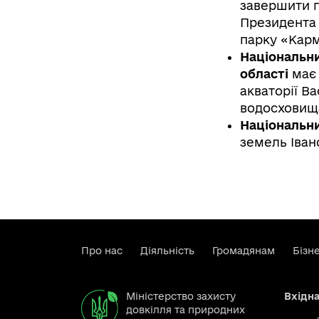
завершити п
Президента 
парку «Карм
Національни
області
має 
акваторії Ва
водосховищ
Національн
земель Іва
Про нас
Діяльність
Громадянам
Бізн
Міністерство захисту
Вхідн
довкілля та природних