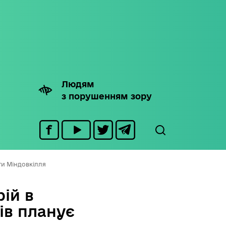
Людям
з порушенням зору
ити Міндовкілля
ій в
ів планує