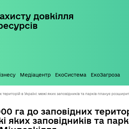
ахисту довкілля
ресурсів
ізнесу
Медіацентр
ЕкоСистема
ЕкоЗагроза
х територій в Україні: межі яких заповідників та парків планує розшир
00 га до заповідних територ
жі яких заповідників та парк