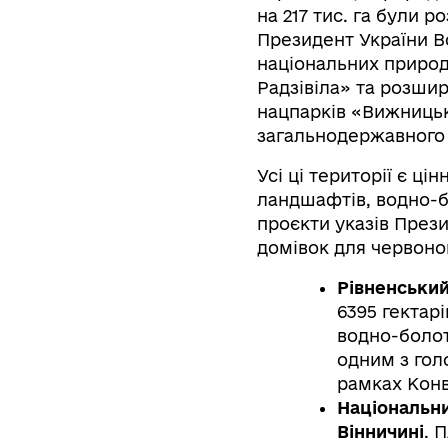
на 217 тис. га були 
Президент України В
національних природ
Радзівіла» та розши
нацпарків «Вижницьк
загальнодержавного
Усі ці території є 
ландшафтів, водно-бо
проєкти указів Прези
домівок для червоно
Рівненський
6395 гектар
водно-болот
одним з гол
рамках Конв
Національн
Вінничині
. 