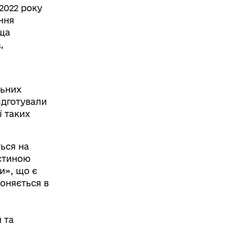
2022 року
ння
ща
,
льних
ідготували
ї таких
ься на
астиною
и», що є
роняється в
 та