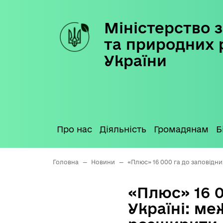
Міністерство з
Skip
to
та природних 
content
України
Про нас
Діяльність
Громадянам
Б
Головна
—
Новини
—
«Плюс» 16 000 га до заповідни
«Плюс» 16 0
Україні: ме