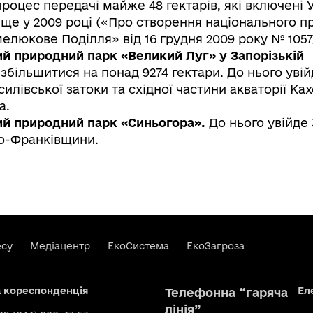
роцес передачі майже 48 гектарів, які включені 
ще у 2009 році («Про створення національного п
елюкове Поділля» від 16 грудня 2009 року № 1057
й природний парк «Великий Луг» у Запорізькій
збільшитися на понад 9274 гектари. До нього уві
силівської затоки та східної частини акваторії Ка
а.
ий природний парк «Синьогора».
До нього увійде 
но-Франківщини.
есу
Медіацентр
ЕкоСистема
ЕкоЗагроза
а кореспонденція
Ел
Телефонна “гаряча
лінія”