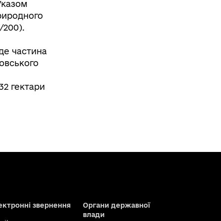
Указом
риродного
/200).
йде частина
ховського
32 гектари
ектронні звернення
Органи державної
влади