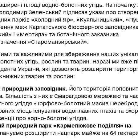
розширені площі водно-болотних угідь. На початку 
олодимир Зеленський підписав укази про створе
них парків «Холодний Яр», «Куяльницький», «Пу
рення меж Карпатського біосферного заповідника
ий» і «Меотида» та ботанічного заказника
 значення «Староманзирський».
цінними та важливими для збереження наших уніка
лотних угідь, рослин та тварин. Наразі ми вже п
дента України, які дозволять розширити територі
книжних тварин та рослин:
 природний заповідник.
Його територія поповнит
ів. Більшість з них є Смарагдовою мережею та ч
ного угіддя «Торфово-болотний масив Переброд
овних місць існування водоплавних птахів та охо
енції про водно-болотні угіддя.
ий природний парк «Кармелюкове Поділля» на
Плануємо розширити нацпарк майже на 64 гектари