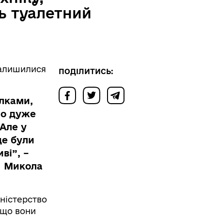
ть туалетний
 залишилися
ПОДІЛИТИСЬ:
лками,
ло дуже
 Але у
це були
ві”, –
І Микола
іністерство
 що вони