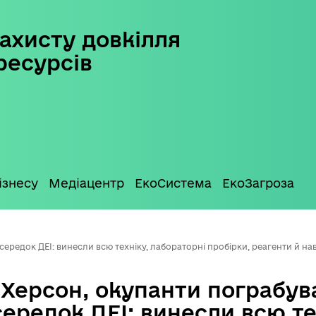
ахисту довкілля
ресурсів
ізнесу
Медіацентр
ЕкоСистема
ЕкоЗагроза
редок ДЕІ: винесли всю техніку, лабораторні пробірки, реагенти й нав
Херсон, окупанти пограбув
ередок ДЕІ: винесли всю те