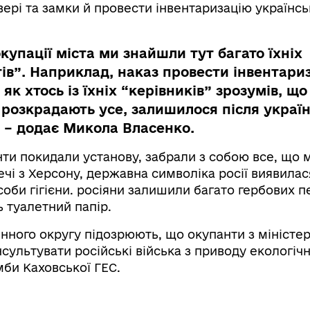
вері та замки й провести інвентаризацію українсь
купації міста ми знайшли тут багато їхніх
ів”. Наприклад, наказ провести інвентари
, як хтось із їхніх “керівників” зрозумів, що
 розкрадають усе, залишилося після україн
, – додає Микола Власенко.
ти покидали установу, забрали з собою все, що 
течі з Херсону, державна символіка росії виявилас
оби гігієни. росіяни залишили багато гербових п
 туалетний папір.
нного округу підозрюють, що окупанти з міністе
сультувати російські війська з приводу екологіч
мби Каховської ГЕС.