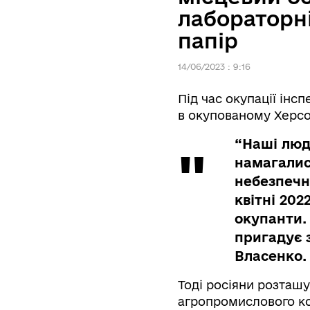
лабораторні
папір
14/06/2023 : 9:16
Під час окупації інс
в окупованому Херсон
“Наші люд
намагалис
небезпечно
квітні 20
окупанти.
пригадує 
Власенко.
Тоді росіяни розташу
агропромислового ко