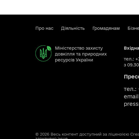
Про нас
Діяльність
Громадянам
Бізн
Міністерство захисту
Вхідн
довкілля та природних
тел.: 
ресурсів України
з 09.30
Прес
тел.:
email
pres
© 2026 Весь контент доступний за ліцензією Creat
зазначено інше