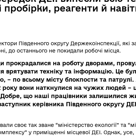
 пробірки, реагенти й наві
пектори Південного округу Держекоінспекції, які
і, до останнього не покидали робочі місця.
и прокрадалися на роботу дворами, прову
я врятувати техніку та інформацію. Це бу
, – по всьому місту блокпости та патрулі.
22 року вони наткнулися на чужих людей – 
 Добре, що наші працівники залишилися жи
заступник керівника Південного округу ДЕ
вали своє так зване “міністерство екології” та “м
мплексу” у приміщенні місцевої ДЕІ. Однак, усе,