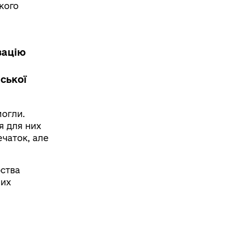
кого
зацію
ської
могли.
я для них
ечаток, але
рства
них