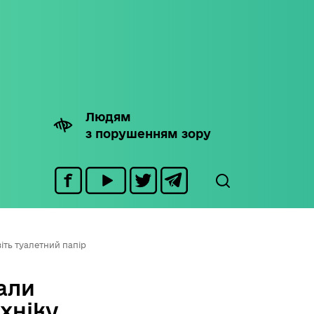
Людям
з порушенням зору
іть туалетний папір
али
хніку,