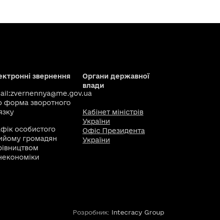
ектронні звернення
Органи державної
влади
il:
zvernennya@me.gov.ua
о
форма зворотного
язку
Кабінет міністрів
України
афік особистого
Офіс Президента
ийому громадян
України
рівництвом
некономіки
Розробник:
Intecracy Group