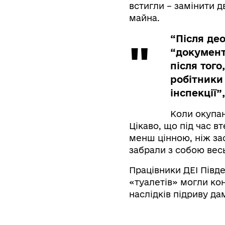
встигли – замінити д
майна.
“Після део
“документ
після того
робітники
інспекції”
Коли окупан
Цікаво, що під час в
менш цінною, ніж зас
забрали з собою весь
Працівники ДЕІ Півде
«туалетів» могли кон
наслідків підриву да