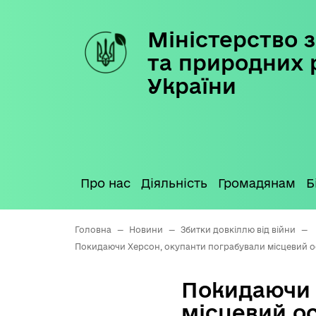
Міністерство з
Skip
to
та природних 
content
України
Про нас
Діяльність
Громадянам
Б
Головна
—
Новини
—
Збитки довкіллю від війни
—
Покидаючи Херсон, окупанти пограбували місцевий осе
Покидаючи 
місцевий ос