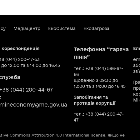
есу
Медіацентр
ЕкоСистема
ЕкоЗагроза
а кореспонденція
Ел
Телефонна “гаряча
лінія”
+38 (044) 200-47-53
ema
 до 12.00 та з 14.00 до 16.45
аб
тел.: +38 (044) 596-67-
зв`
66
служба
щоденно з 09:30 до
Гр
12:00 та з 14:00 до 16:45
пр
 +38 (044) 200-44-67
ке
:
Запобігання та
Мі
протидія корупції
smineconomy@me.gov.ua
тел.: +38 (044) 200-47-
47
ive Commons Attribution 4.0 International license, якщо не