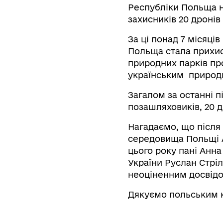
Республіки Польща н
захисників 20 дронів 
За ці понад 7 місяці
Польща стала прихист
природних парків пр
українським природн
Загалом за останні п
позашляховиків, 20 д
Нагадаємо, що після
середовища Польщі А
цього року пані Анна
України Руслан Стрі
неоціненним досвід
Дякуємо польським к