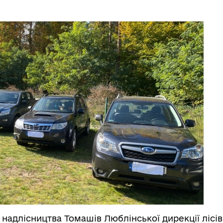
з надлісництва Томашів Люблінської дирекції лісів