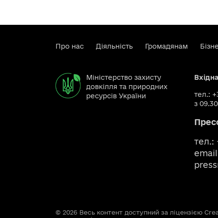
Про нас
Діяльність
Громадянам
Бізн
Міністерство захисту
Вхідн
довкілля та природних
тел.: 
ресурсів України
з 09.30
Прес
тел.:
email
pres
© 2026 Весь контент доступний за ліцензією Creat