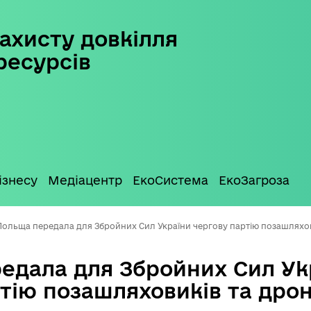
ахисту довкілля
ресурсів
ізнесу
Медіацентр
ЕкоСистема
ЕкоЗагроза
Польща передала для Збройних Сил України чергову партію позашляхов
едала для Збройних Сил Ук
ртію позашляховиків та дро