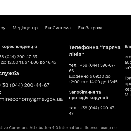
есу
Медіацентр
ЕкоСистема
ЕкоЗагроза
а кореспонденція
Ел
Телефонна “гаряча
лінія”
+38 (044) 200-47-53
ema
 до 12.00 та з 14.00 до 16.45
аб
тел.: +38 (044) 596-67-
зв`
66
служба
щоденно з 09:30 до
Гр
12:00 та з 14:00 до 16:45
пр
 +38 (044) 200-44-67
ке
:
Запобігання та
Мі
протидія корупції
smineconomy@me.gov.ua
тел.: +38 (044) 200-47-
47
ive Commons Attribution 4.0 International license, якщо не