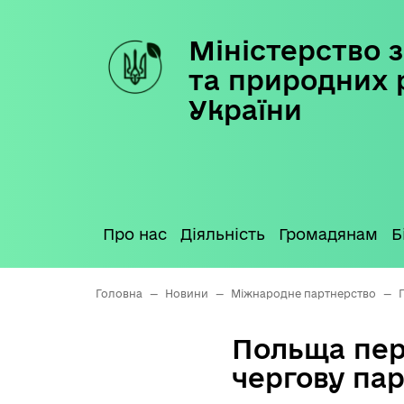
Міністерство з
Skip
to
та природних 
content
України
Про нас
Діяльність
Громадянам
Б
Головна
—
Новини
—
Міжнародне партнерство
—
Польща пер
чергову па