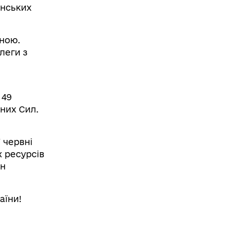
їнських
тною.
леги з
 49
йних Сил.
 червні
х ресурсів
ін
аїни!