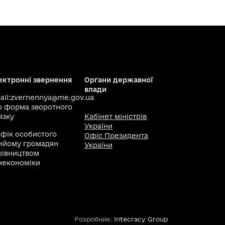
ектронні звернення
Органи державної
влади
il:
zvernennya@me.gov.ua
о
форма зворотного
язку
Кабінет міністрів
України
афік особистого
Офіс Президента
ийому громадян
України
рівництвом
некономіки
Розробник:
Intecracy Group