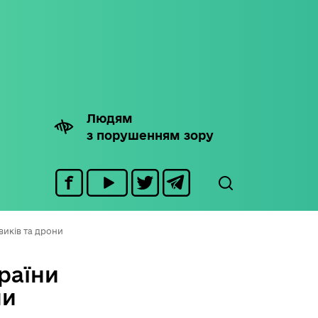
Людям
з порушенням зору
иків та дрони
раїни
ни