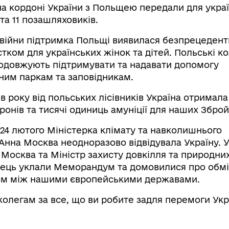
а кордоні України з Польщею передали для укра
та 11 позашляховиків.
в війни підтримка Польщі виявилася безпрецеден
ком для українських жінок та дітей. Польські ко
одовжують підтримувати та надавати допомогу
им паркам та заповідникам.
ів року від польських лісівників Україна отримала
ронів та тисячі одиниць амуніції для наших Збро
 24 лютого Міністерка клімату та навколишнього
нна Москва неодноразово відвідувала Україну. У
 Москва та Міністр захисту довкілля та природни
лець уклали Меморандум та домовилися про обм
ом між нашими європейськими державами.
олегам за все, що ви робите задля перемоги Укр