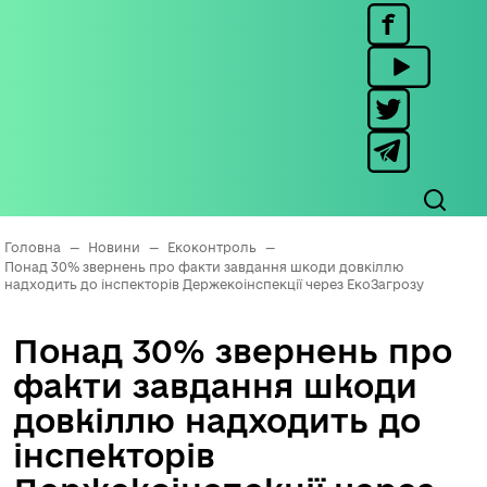
Головна
—
Новини
—
Екоконтроль
—
Понад 30% звернень про факти завдання шкоди довкіллю
надходить до інспекторів Держекоінспекції через ЕкоЗагрозу
Понад 30% звернень про
факти завдання шкоди
довкіллю надходить до
інспекторів