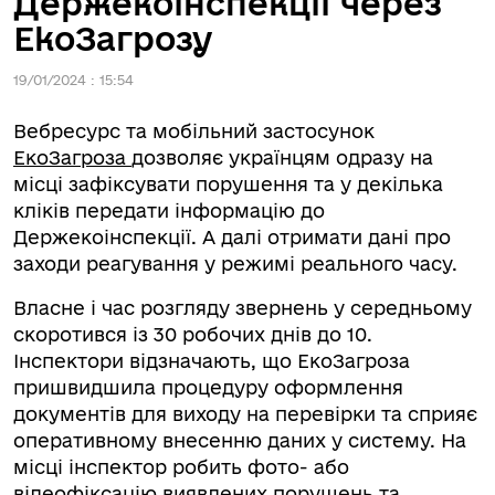
Держекоінспекції через
ЕкоЗагрозу
19/01/2024 : 15:54
Вебресурс та мобільний застосунок
ЕкоЗагроза
дозволяє українцям одразу на
місці зафіксувати порушення та у декілька
кліків передати інформацію до
Держекоінспекції. А далі отримати дані про
заходи реагування у режимі реального часу.
Власне і час розгляду звернень у середньому
скоротився із 30 робочих днів до 10.
Інспектори відзначають, що ЕкоЗагроза
пришвидшила процедуру оформлення
документів для виходу на перевірки та сприяє
оперативному внесенню даних у систему. На
місці інспектор робить фото- або
відеофіксацію виявлених порушень та