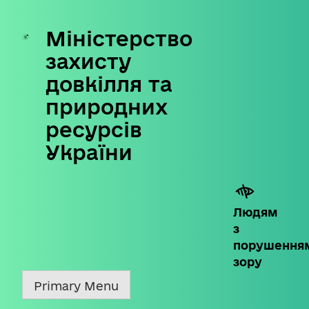
Міністерство
Skip
to
захисту
content
довкілля та
природних
ресурсів
України
Людям
з
порушення
зору
Primary Menu