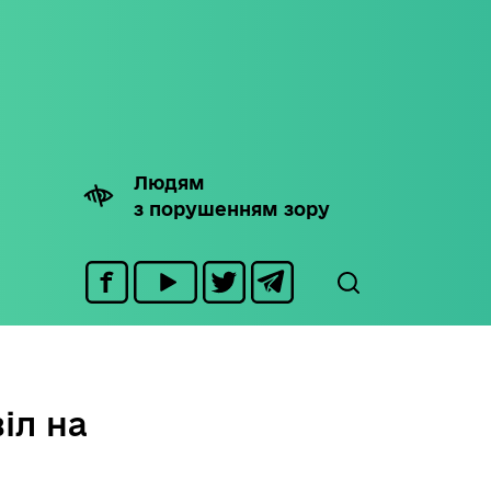
Людям
з порушенням зору
іл на