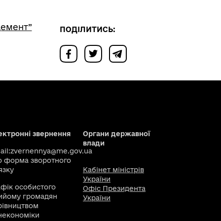
цемент”
ПОДІЛИТИСЬ:
ектронні звернення
Органи державної
влади
il:
zvernennya@me.gov.ua
о
форма зворотного
язку
Кабінет міністрів
України
афік особистого
Офіс Президента
ийому громадян
України
рівництвом
некономіки