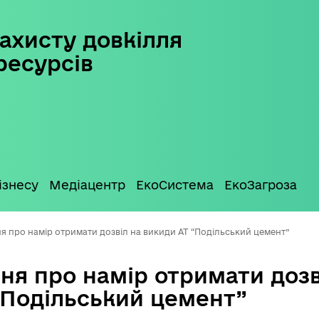
ахисту довкілля
ресурсів
ізнесу
Медіацентр
ЕкоСистема
ЕкоЗагроза
я про намір отримати дозвіл на викиди АТ “Подільський цемент”
ня про намір отримати дозв
“Подільський цемент”