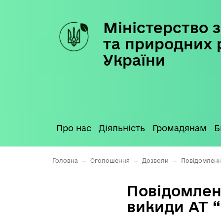
Міністерство з
Skip
to
та природних 
content
України
Про нас
Діяльність
Громадянам
Б
Головна
—
Оголошення
—
Дозволи
—
Повідомленн
Повідомлен
викиди АТ 