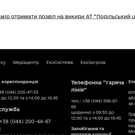
мір отримати дозвіл на викиди АТ “Подільський 
есу
Медіацентр
ЕкоСистема
ЕкоЗагроза
а кореспонденція
Ел
Телефонна “гаряча
лінія”
+38 (044) 200-47-53
ema
 до 12.00 та з 14.00 до 16.45
аб
тел.: +38 (044) 596-67-
зв`
66
служба
щоденно з 09:30 до
Гр
12:00 та з 14:00 до 16:45
пр
 +38 (044) 200-44-67
ке
:
Запобігання та
Мі
протидія корупції