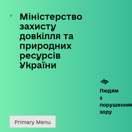
Міністерство
Skip
to
захисту
content
довкілля та
природних
ресурсів
України
Людям
з
порушення
зору
Primary Menu