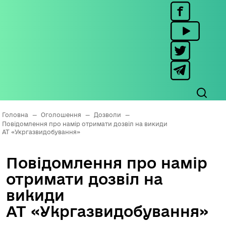
Головна
—
Оголошення
—
Дозволи
—
Повідомлення про намір отримати дозвіл на викиди
АТ «Укргазвидобування»
Повідомлення про намір
отримати дозвіл на
викиди
АТ «Укргазвидобування»