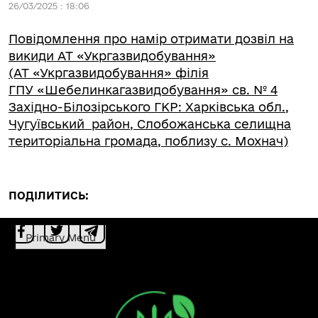
26/03/2025 : 18:06
Повідомлення про намір отримати дозвіл на
викиди АТ «Укргазвидобування»
(АТ «Укргазвидобування» філія
ГПУ «Шебелинкагазвидобування» св. № 4
Західно-Білозірського ГКР: Харківська обл.,
Чугуївський район, Слобожанська селищна
територіальна громада, поблизу с. Мохнач)
ПОДІЛИТИСЬ:
Primary Menu