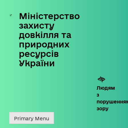
Міністерство
Skip
to
захисту
content
довкілля та
природних
ресурсів
України
Людям
з
порушення
зору
Primary Menu