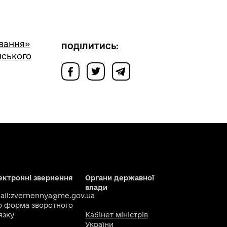
ування»
ПОДІЛИТИСЬ:
ського
ектронні звернення
Органи державної
влади
il:
zvernennya@me.gov.ua
о
форма зворотного
язку
Кабінет міністрів
України