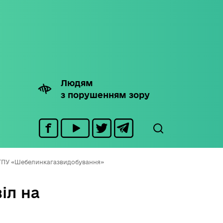
Людям
з порушенням зору
я ГПУ «Шебелинкагазвидобування»
іл на