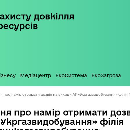
ахисту довкілля
ресурсів
ізнесу
Медіацентр
ЕкоСистема
ЕкоЗагроза
я про намір отримати дозвіл на викиди АТ «Укргазвидобування» філі
ня про намір отримати дозв
«Укргазвидобування» філія