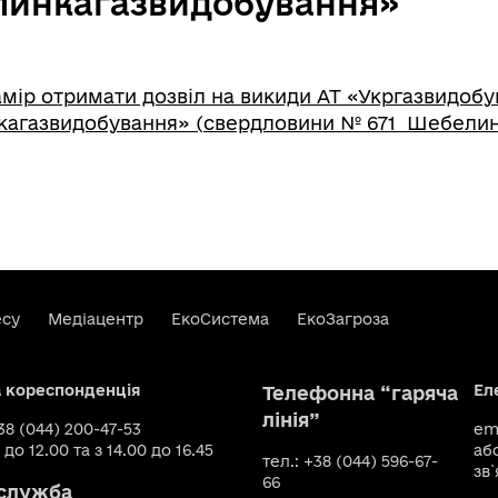
инкагазвидобування»
мір отримати дозвіл на викиди АТ «Укргазвидоб
кагазвидобування» (свердловини № 671 Шебелин
есу
Медіацентр
ЕкоСистема
ЕкоЗагроза
а кореспонденція
Ел
Телефонна “гаряча
лінія”
+38 (044) 200-47-53
ema
 до 12.00 та з 14.00 до 16.45
аб
тел.: +38 (044) 596-67-
зв`
66
служба