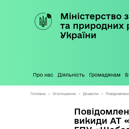
Міністерство з
Skip
to
та природних 
content
України
Про нас
Діяльність
Громадянам
Б
Головна
—
Оголошення
—
Дозволи
—
Повідомленн
Повідомлен
викиди АТ 