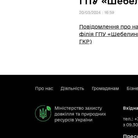
ГПУ «Шебел
20/03/2024 : 16:59
Повідомлення про на
філія ГПУ «Шебелин
ГКР)
Про нас
Діяльність
Громадянам
Бізн
Міністерство захисту
Вхідн
довкілля та природних
тел.: 
ресурсів України
з 09.30
Прес