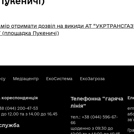
Пукеничі)
мір отримати дозвіл на викиди АТ “УКРТРАНСГАЗ
 (площадка Пукеничі)
есу
Медіацентр
ЕкоСистема
ЕкоЗагроза
а кореспонденція
Ел
Телефонна “гаряча
лінія”
+38 (044) 200-47-53
ema
 до 12.00 та з 14.00 до 16.45
аб
тел.: +38 (044) 596-67-
зв`
66
служба
щоденно з 09:30 до
Гр