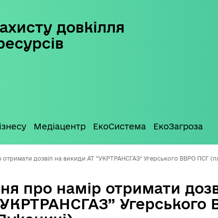
ахисту довкілля
ресурсів
ізнесу
Медіацентр
ЕкоСистема
ЕкоЗагроза
 отримати дозвіл на викиди АТ “УКРТРАНСГАЗ” Угерського ВВРО ПСГ (
ня про намір отримати дозв
“УКРТРАНСГАЗ” Угерського 