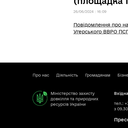
(площадка 
26/06/2024 : 16:09
Повідомлення про на
Угерського ВВРО ПСГ
Про нас
Діяльність
Громадянам
Бізн
Міністерство захисту
Вхідн
довкілля та природних
тел.: 
ресурсів України
з 09.30
Прес