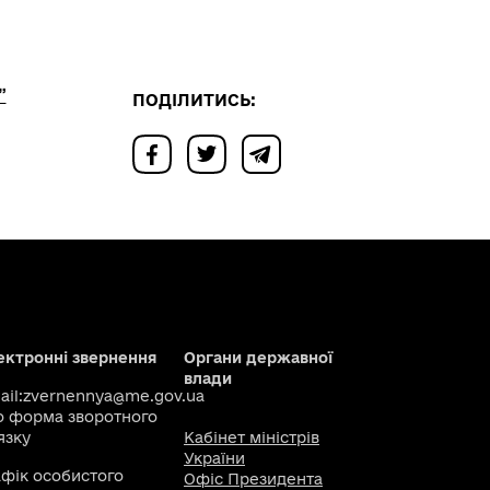
”
ПОДІЛИТИСЬ:
ектронні звернення
Органи державної
влади
il:
zvernennya@me.gov.ua
о
форма зворотного
язку
Кабінет міністрів
України
афік особистого
Офіс Президента