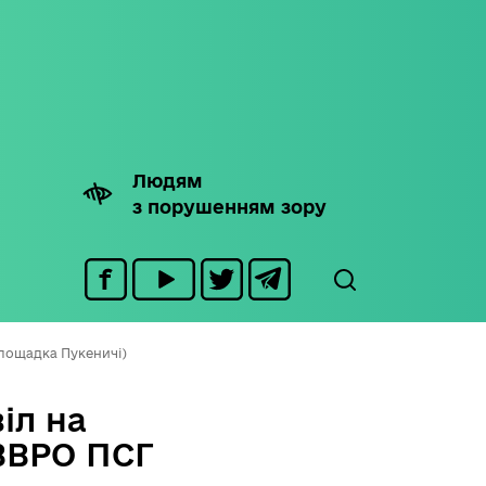
Людям
з порушенням зору
площадка Пукеничі)
іл на
ВВРО ПСГ