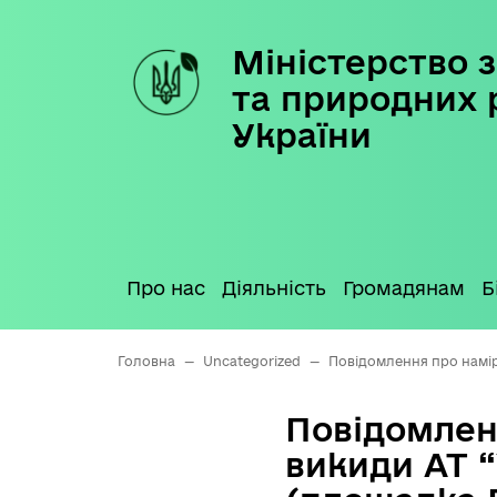
Міністерство з
Skip
to
та природних 
content
України
Про нас
Діяльність
Громадянам
Б
Головна
—
Uncategorized
—
Повідомлення про намір
Повідомлен
викиди АТ 