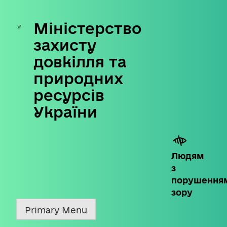
Міністерство
Skip
to
захисту
content
довкілля та
природних
ресурсів
України
Людям
з
порушення
зору
Primary Menu