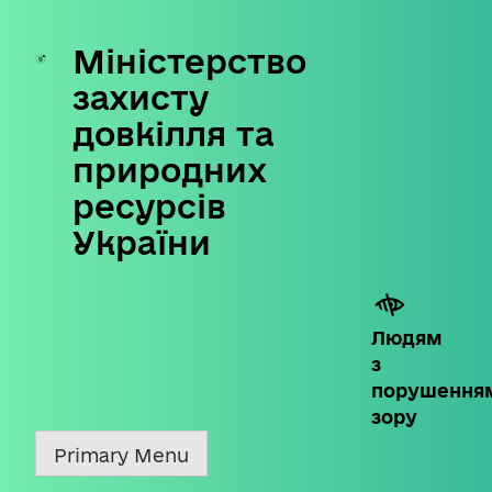
Міністерство
Skip
to
захисту
content
довкілля та
природних
ресурсів
України
Людям
з
порушення
зору
Primary Menu