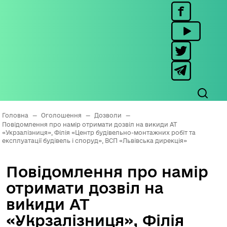
Головна
—
Оголошення
—
Дозволи
—
Повідомлення про намір отримати дозвіл на викиди АТ
«Укрзалізниця», Філія «Центр будівельно-монтажних робіт та
експлуатації будівель і споруд», ВСП «Львівська дирекція»
Повідомлення про намір
отримати дозвіл на
викиди АТ
«Укрзалізниця», Філія