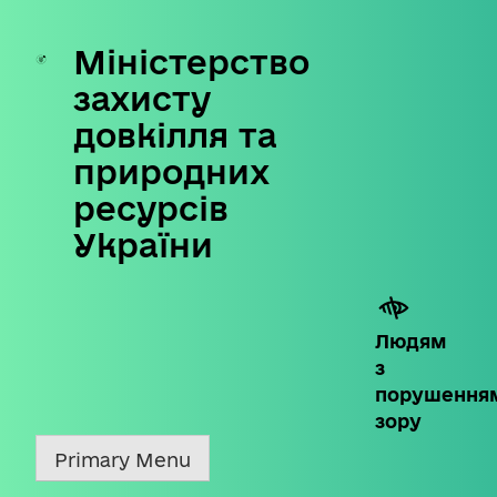
Міністерство
Skip
to
захисту
content
довкілля та
природних
ресурсів
України
Людям
з
порушення
зору
Primary Menu