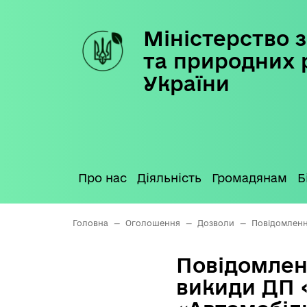
Міністерство з
Skip
to
та природних 
content
України
Про нас
Діяльність
Громадянам
Б
Головна
—
Оголошення
—
Дозволи
—
Повідомленн
Повідомлен
викиди ДП 