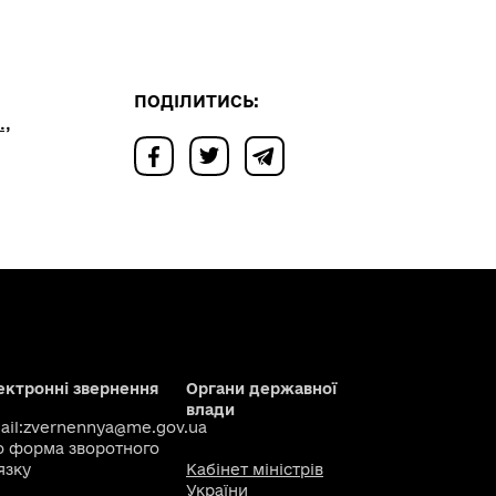
ПОДІЛИТИСЬ:
,
ектронні звернення
Органи державної
влади
il:
zvernennya@me.gov.ua
о
форма зворотного
язку
Кабінет міністрів
України