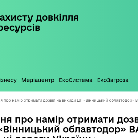
ахисту довкілля
ресурсів
ізнесу
Медіацентр
ЕкоСистема
ЕкоЗагроза
я про намір отримати дозвіл на викиди ДП «Вінницький облавтодор» В
ня про намір отримати дозв
«Вінницький облавтодор» В