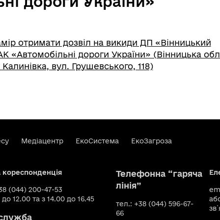
ьні дороги України»
мір отримати дозвіл на викиди ДП «Вінницький
К «Автомобільні дороги України» (Вінницька обл.
 Калинівка, вул. Грушевського, 118)
есу
Медіацентр
ЕкоСистема
ЕкоЗагроза
а кореспонденція
Ел
Телефонна “гаряча
лінія”
+38 (044) 200-47-53
ema
 до 12.00 та з 14.00 до 16.45
аб
тел.: +38 (044) 596-67-
зв`
66
служба