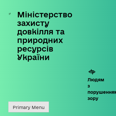
Міністерство
Skip
to
захисту
content
довкілля та
природних
ресурсів
України
Людям
з
порушення
зору
Primary Menu