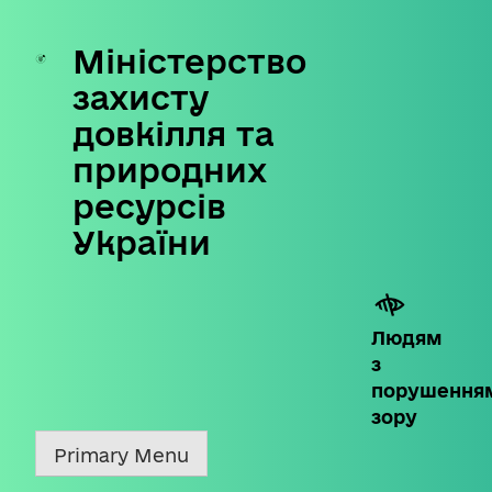
Міністерство
Skip
to
захисту
content
довкілля та
природних
ресурсів
України
Людям
з
порушення
зору
Primary Menu