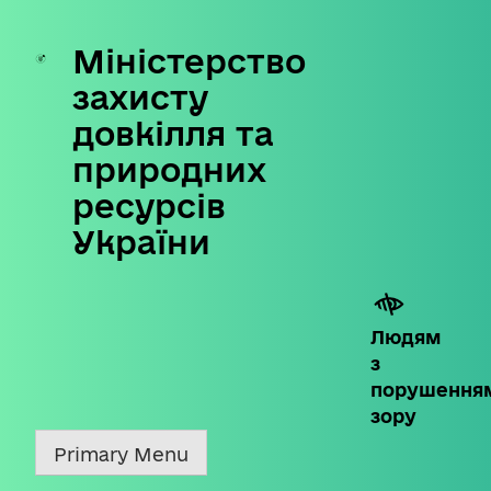
Міністерство
Skip
to
захисту
content
довкілля та
природних
ресурсів
України
Людям
з
порушення
зору
Primary Menu