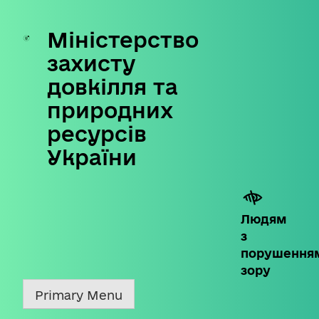
Міністерство
Skip
to
захисту
content
довкілля та
природних
ресурсів
України
Людям
з
порушення
зору
Primary Menu