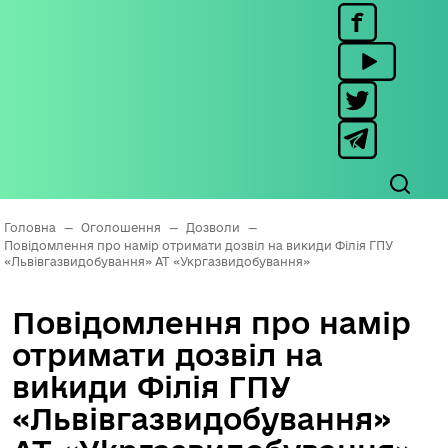
Головна
—
Оголошення
—
Дозволи
—
Повідомлення про намір отримати дозвіл на викиди Філія ГПУ
«Львівгазвидобування» АТ «Укргазвидобування»
Повідомлення про намір
отримати дозвіл на
викиди Філія ГПУ
«Львівгазвидобування»