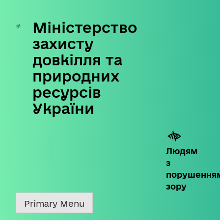
Міністерство
Skip
to
захисту
content
довкілля та
природних
ресурсів
України
Людям
з
порушення
зору
Primary Menu