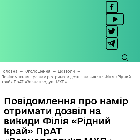
Головна
—
Оголошення
—
Дозволи
—
Повідомлення про намір отримати дозвіл на викиди Філія «Рідний
край» ПрАТ «Зернопродукт МХП»
Повідомлення про намір
отримати дозвіл на
викиди Філія «Рідний
край» ПрАТ