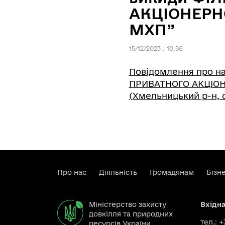
АКЦІОНЕРН
МХП”
15/12/2023 : 10:56
Повідомлення про на
ПРИВАТНОГО АКЦІО
(Хмельницький р-н, с
Про нас
Діяльність
Громадянам
Бізн
Міністерство захисту
Вхідн
довкілля та природних
тел.: 
ресурсів України