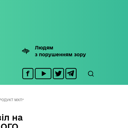
Людям
з порушенням зору
ПРОДУКТ МХП”
іл на
НОГО