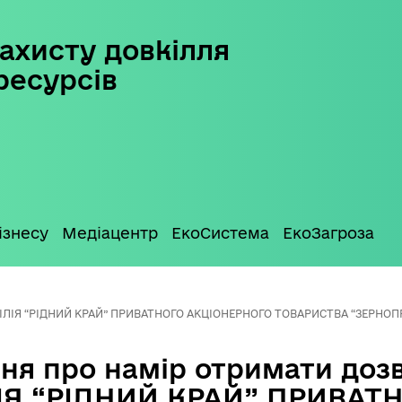
ахисту довкілля
ресурсів
ізнесу
Медіацентр
ЕкоСистема
ЕкоЗагроза
и ФІЛІЯ “РІДНИЙ КРАЙ” ПРИВАТНОГО АКЦІОНЕРНОГО ТОВАРИСТВА “ЗЕРНО
ня про намір отримати дозв
ІЯ “РІДНИЙ КРАЙ” ПРИВАТ