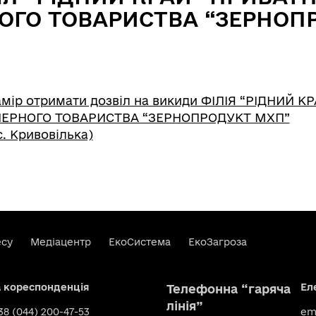
ОГО ТОВАРИСТВА “ЗЕРНОП
мір отримати дозвіл на викиди ФІЛІЯ “РІДНИЙ КР
НЕРНОГО ТОВАРИСТВА “ЗЕРНОПРОДУКТ МХП”
. Кривовілька)
есу
Медіацентр
ЕкоСистема
ЕкоЗагроза
а кореспонденція
Ел
Телефонна “гаряча
лінія”
+38 (044) 200-47-53
ema