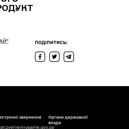
РОДУКТ
АЙ”
ПОДІЛИТИСЬ:
ектронні звернення
Органи державної
влади
il:
zvernennya@me.gov.ua