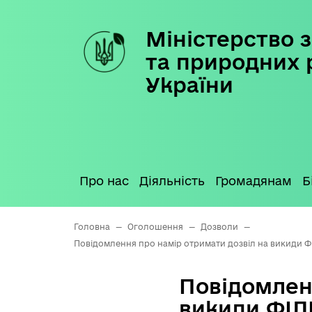
Міністерство з
Skip
to
та природних 
content
України
Про нас
Діяльність
Громадянам
Б
Головна
—
Оголошення
—
Дозволи
—
Повідомлення про намір отримати дозвіл на викид
Повідомлен
викиди ФІЛ