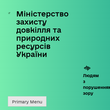
Міністерство
Skip
to
захисту
content
довкілля та
природних
ресурсів
України
Людям
з
порушення
зору
Primary Menu