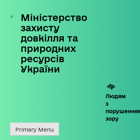
Міністерство
Skip
to
захисту
content
довкілля та
природних
ресурсів
України
Людям
з
порушення
зору
Primary Menu