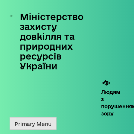
Міністерство
Skip
to
захисту
content
довкілля та
природних
ресурсів
України
Людям
з
порушення
зору
Primary Menu