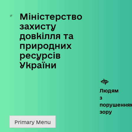
Міністерство
Skip
to
захисту
content
довкілля та
природних
ресурсів
України
Людям
з
порушення
зору
Primary Menu