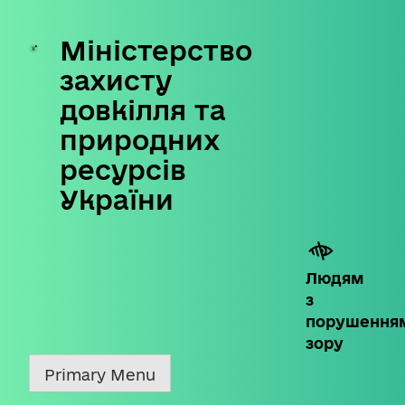
Міністерство
Skip
to
захисту
content
довкілля та
природних
ресурсів
України
Людям
з
порушення
зору
Primary Menu