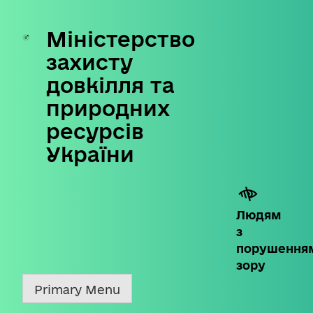
Міністерство
Skip
to
захисту
content
довкілля та
природних
ресурсів
України
Людям
з
порушення
зору
Primary Menu