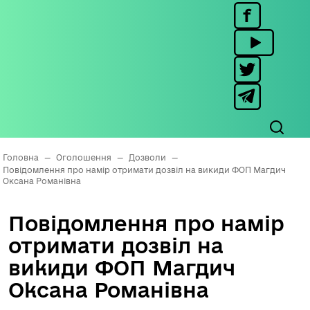
Головна
—
Оголошення
—
Дозволи
—
Повідомлення про намір отримати дозвіл на викиди ФОП Магдич
Оксана Романівна
Повідомлення про намір
отримати дозвіл на
викиди ФОП Магдич
Оксана Романівна