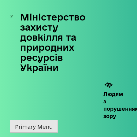
Міністерство
Skip
to
захисту
content
довкілля та
природних
ресурсів
України
Людям
з
порушення
зору
Primary Menu