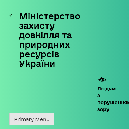
Міністерство
Skip
to
захисту
content
довкілля та
природних
ресурсів
України
Людям
з
порушення
зору
Primary Menu