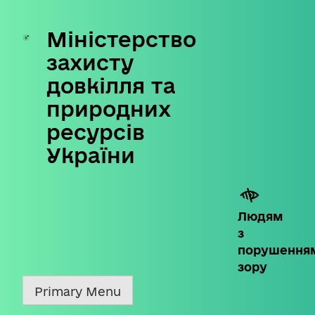
Міністерство
Skip
to
захисту
content
довкілля та
природних
ресурсів
України
Людям
з
порушення
зору
Primary Menu