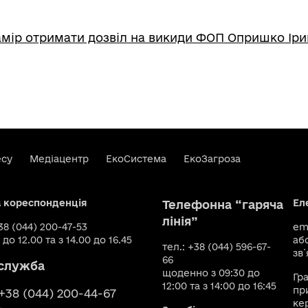
мір отримати дозвіл на викиди ФОП Опришко Іри
есу
Медіацентр
ЕкоСистема
ЕкоЗагроза
а кореспонденція
Ел
Телефонна “гаряча
лінія”
+38 (044) 200-47-53
ema
 до 12.00 та з 14.00 до 16.45
аб
тел.: +38 (044) 596-67-
зв`
66
служба
щоденно з 09:30 до
Гр
12:00 та з 14:00 до 16:45
пр
 +38 (044) 200-44-67
ке