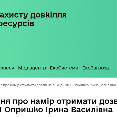
ахисту довкілля
ресурсів
ізнесу
Медіацентр
ЕкоСистема
ЕкоЗагроза
я про намір отримати дозвіл на викиди ФОП Опришко Ірина Василівна
ня про намір отримати дозв
 Опришко Ірина Василівна