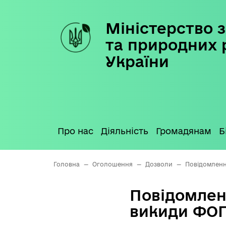
Міністерство з
Skip
to
та природних 
content
України
Про нас
Діяльність
Громадянам
Б
Головна
—
Оголошення
—
Дозволи
—
Повідомленн
Повідомлен
викиди ФОП