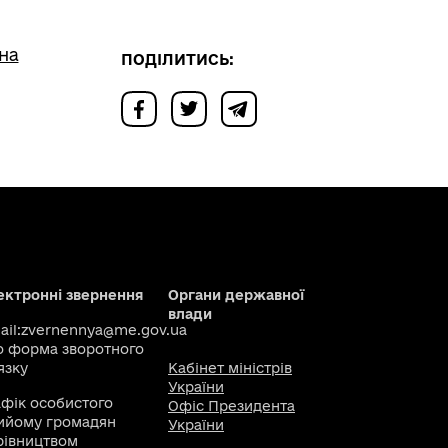
на
ПОДІЛИТИСЬ:
ектронні звернення
Органи державної
влади
il:
zvernennya@me.gov.ua
о
форма зворотного
язку
Кабінет міністрів
України
афік особистого
Офіс Президента
ийому громадян
України
рівництвом