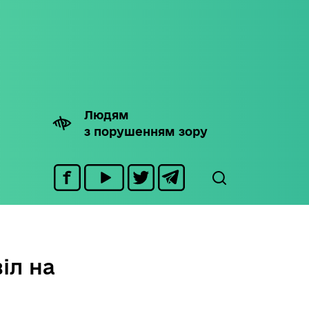
Людям
з порушенням зору
іл на