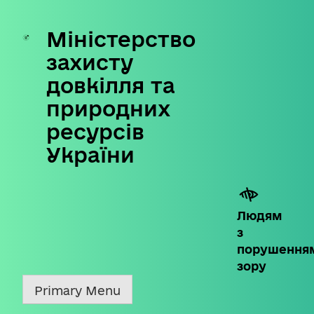
Міністерство
Skip
to
захисту
content
довкілля та
природних
ресурсів
України
Людям
з
порушення
зору
Primary Menu