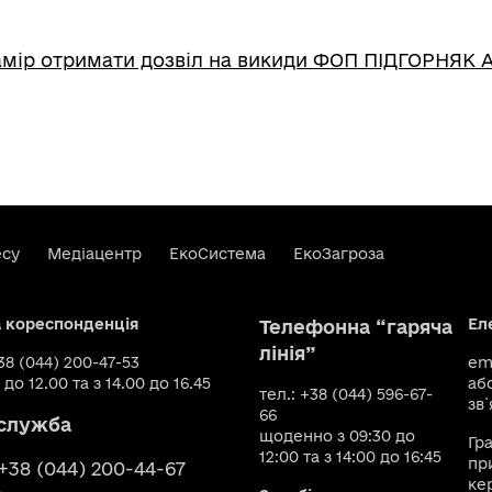
амір отримати дозвіл на викиди ФОП ПІДГОРНЯК 
есу
Медіацентр
ЕкоСистема
ЕкоЗагроза
а кореспонденція
Ел
Телефонна “гаряча
лінія”
+38 (044) 200-47-53
ema
 до 12.00 та з 14.00 до 16.45
аб
тел.: +38 (044) 596-67-
зв`
66
служба
щоденно з 09:30 до
Гр
12:00 та з 14:00 до 16:45
пр
 +38 (044) 200-44-67
ке