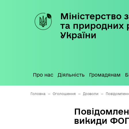
Міністерство з
Skip
to
та природних 
content
України
Про нас
Діяльність
Громадянам
Б
Головна
—
Оголошення
—
Дозволи
—
Повідомленн
Повідомлен
викиди ФО