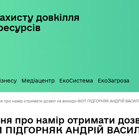
ахисту довкілля
ресурсів
ізнесу
Медіацентр
ЕкоСистема
ЕкоЗагроза
я про намір отримати дозвіл на викиди ФОП ПІДГОРНЯК АНДРІЙ ВАСИ
ня про намір отримати дозв
П ПІДГОРНЯК АНДРІЙ ВАСИ