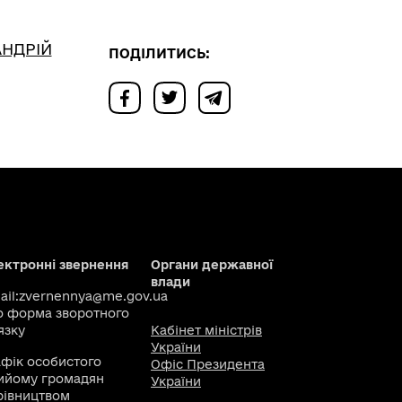
АНДРІЙ
ПОДІЛИТИСЬ:
ектронні звернення
Органи державної
влади
il:
zvernennya@me.gov.ua
о
форма зворотного
язку
Кабінет міністрів
України
афік особистого
Офіс Президента
ийому громадян
України
рівництвом