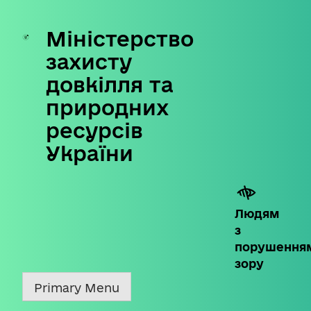
Міністерство
Skip
to
захисту
content
довкілля та
природних
ресурсів
України
Людям
з
порушення
зору
Primary Menu