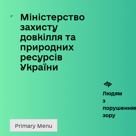
Міністерство
Skip
to
захисту
content
довкілля та
природних
ресурсів
України
Людям
з
порушення
зору
Primary Menu