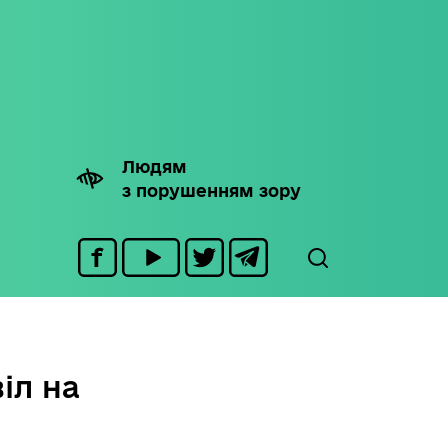
Людям
з порушенням зору
іл на