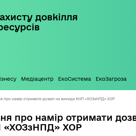
ахисту довкілля
ресурсів
ізнесу
Медіацентр
ЕкоСистема
ЕкоЗагроза
я про намір отримати дозвіл на викиди КНП «ХОЗзНПД» ХОР
ня про намір отримати дозв
П «ХОЗзНПД» ХОР