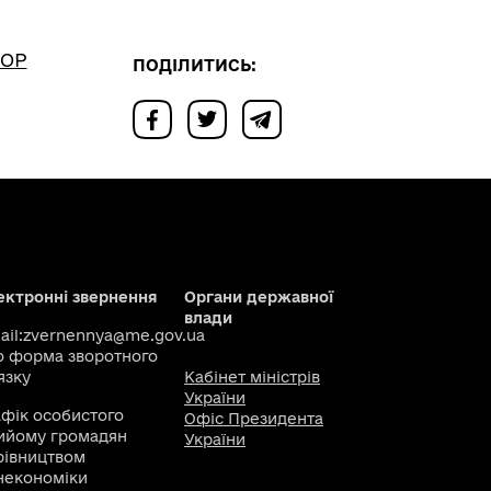
ХОР
ПОДІЛИТИСЬ:
ектронні звернення
Органи державної
влади
il:
zvernennya@me.gov.ua
о
форма зворотного
язку
Кабінет міністрів
України
афік особистого
Офіс Президента
ийому громадян
України
рівництвом
некономіки