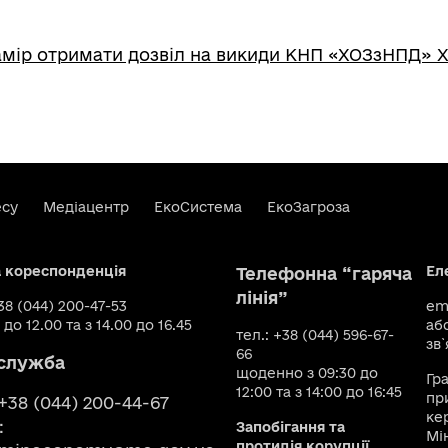
мір отримати дозвіл на викиди КНП «ХОЗзНПД» 
есу
Медіацентр
ЕкоСистема
ЕкоЗагроза
а кореспонденція
Ел
Телефонна “гаряча
лінія”
+38 (044) 200-47-53
ema
 до 12.00 та з 14.00 до 16.45
аб
тел.: +38 (044) 596-67-
зв`
66
служба
щоденно з 09:30 до
Гр
12:00 та з 14:00 до 16:45
пр
 +38 (044) 200-44-67
ке
:
Запобігання та
Мі
протидія корупції