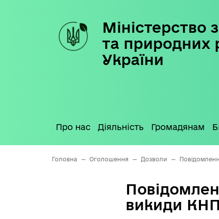
Міністерство з
Skip
to
та природних 
content
України
Про нас
Діяльність
Громадянам
Б
Головна
—
Оголошення
—
Дозволи
—
Повідомленн
Повідомлен
викиди КН