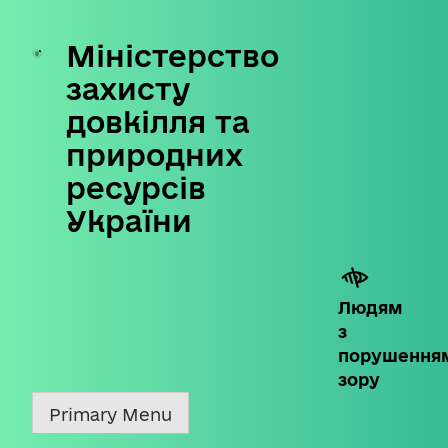
Міністерство
Skip
to
захисту
content
довкілля та
природних
ресурсів
України
Людям
з
порушення
зору
Primary Menu