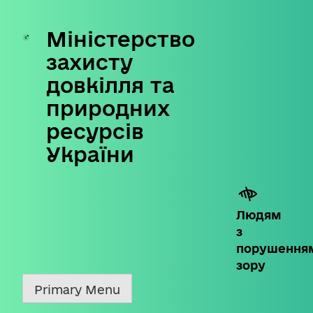
Міністерство
Skip
to
захисту
content
довкілля та
природних
ресурсів
України
Людям
з
порушення
зору
Primary Menu