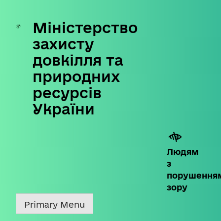
Міністерство
Skip
to
захисту
content
довкілля та
природних
ресурсів
України
Людям
з
порушення
зору
Primary Menu