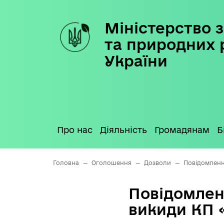
Міністерство з
Skip
to
та природних 
content
України
Про нас
Діяльність
Громадянам
Б
Головна
—
Оголошення
—
Дозволи
—
Повідомленн
Повідомлен
викиди КП