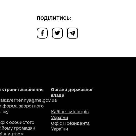
ПОДІЛИТИСЬ:
ектронні звернення
Органи державної
влади
il:
zvernennya@me.gov.ua
о
форма зворотного
язку
Кабінет міністрів
України
афік особистого
Офіс Президента
ийому громадян
України
рівництвом