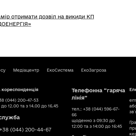
мір отримати дозвіл на викиди КП
ОЕНЕРГІЯ»
есу
Медіацентр
ЕкоСистема
ЕкоЗагроза
а кореспонденція
Ел
Телефонна “гаряча
лінія”
+38 (044) 200-47-53
ema
 до 12.00 та з 14.00 до 16.45
аб
тел.: +38 (044) 596-67-
зв`
66
служба
щоденно з 09:30 до
Гр
12:00 та з 14:00 до 16:45
пр
 +38 (044) 200-44-67
ке