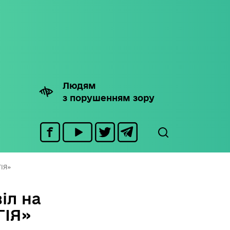
Людям
з порушенням зору
ІЯ»
іл на
ІЯ»