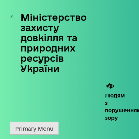
Міністерство
Skip
to
захисту
content
довкілля та
природних
ресурсів
України
Людям
з
порушення
зору
Primary Menu